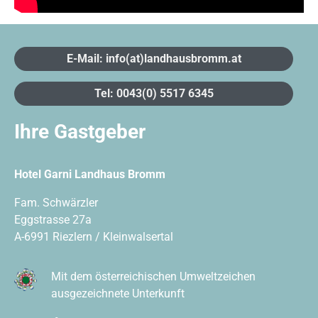
E-Mail: info(at)landhausbromm.at
Tel: 0043(0) 5517 6345
Ihre Gastgeber
Hotel Garni Landhaus Bromm
Fam. Schwärzler
Eggstrasse 27a
A-6991 Riezlern / Kleinwalsertal
Mit dem österreichischen Umweltzeichen
ausgezeichnete Unterkunft